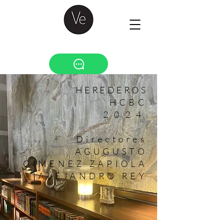
HEREDEROS
HCBC
2024
Directores
AGUGUSTO
GIMENEZ ZAPIOLA
ALEJANDRO REY